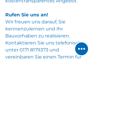
kostentransparentes Angebot.
Rufen Sie uns an!
Wir freuen uns darauf, Sie 
kennenzulernen und Ihr 
Bauvorhaben zu realisieren. 
Kontaktieren Sie uns telefonisch 
unter 0171 8179373 und 
vereinbaren Sie einen Termin für 
ein persönliches 
Beratungsgespräch.
Lassen Sie Ihre Holzbauprojekte 
und Zimmererarbeiten von Profis 
erledigen - Zimmerei Hubert 
Assum GmbH, Ihr verlässlicher 
Partner aus Schlipsheim und in 
der Region Augsburg!